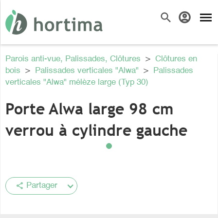
menu
search
account_circle
Parois anti-vue, Palissades, Clôtures
>
Clôtures en
bois
>
Palissades verticales "Alwa"
>
Palissades
verticales "Alwa" mélèze large (Typ 30)
Porte Alwa large 98 cm
verrou à cylindre gauche
share
Partager