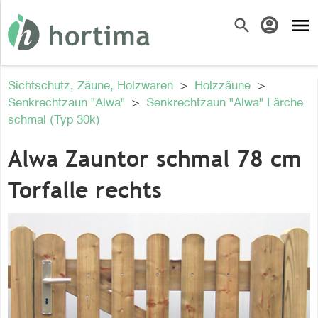
menu
search
account_circle
Sichtschutz, Zäune, Holzwaren
>
Holzzäune
>
Senkrechtzaun "Alwa"
>
Senkrechtzaun "Alwa" Lärche
schmal (Typ 30k)
Alwa Zauntor schmal 78 cm
Torfalle rechts