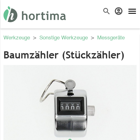
menu
search
account_circle
Werkzeuge
>
Sonstige Werkzeuge
>
Messgeräte
Baumzähler (Stückzähler)