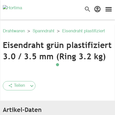
menu
search
account_circle
Drahtwaren
>
Spanndraht
>
Eisendraht plastifiziert
Eisendraht grün plastifiziert
3.0 / 3.5 mm (Ring 3.2 kg)
share
Teilen
Artikel-Daten