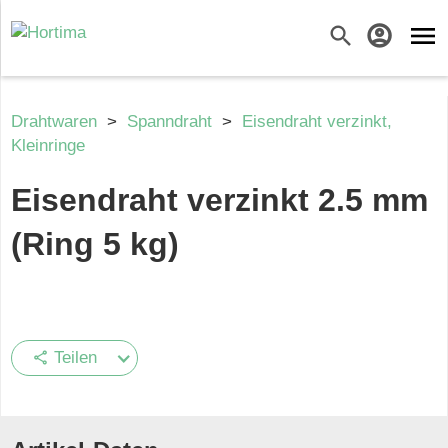
menu
search
account_circle
Drahtwaren
>
Spanndraht
>
Eisendraht verzinkt,
Kleinringe
Eisendraht verzinkt 2.5 mm
(Ring 5 kg)
Teilen
share