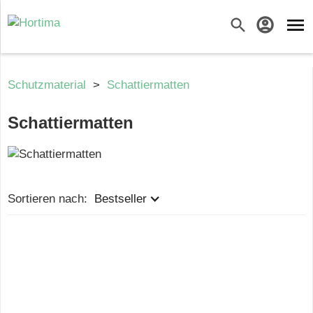
menu
search
account_circle
Schutzmaterial
>
Schattiermatten
Schattiermatten
Sortieren nach:
Bestseller