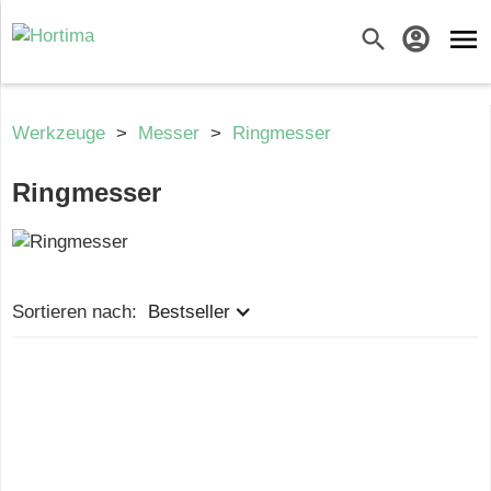
menu
search
account_circle
Werkzeuge
>
Messer
>
Ringmesser
Ringmesser
Sortieren nach:
Bestseller