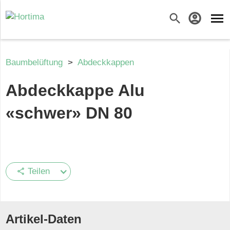
menu
search
account_circle
Baumbelüftung
>
Abdeckkappen
Abdeckkappe Alu
«schwer» DN 80
Teilen
share
Artikel-Daten