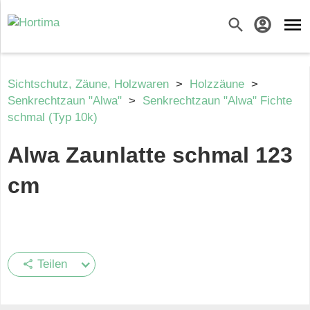
menu
search
account_circle
Sichtschutz, Zäune, Holzwaren
>
Holzzäune
>
Senkrechtzaun "Alwa"
>
Senkrechtzaun "Alwa" Fichte
schmal (Typ 10k)
Alwa Zaunlatte schmal 123
cm
Teilen
share