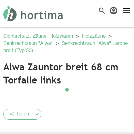
menu
search
account_circle
Sichtschutz, Zäune, Holzwaren
>
Holzzäune
>
Senkrechtzaun "Alwa"
>
Senkrechtzaun "Alwa" Lärche
breit (Typ 30)
Alwa Zauntor breit 68 cm
Torfalle links
share
Teilen