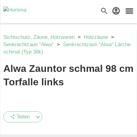
menu
search
account_circle
Sichtschutz, Zäune, Holzwaren
>
Holzzäune
>
Senkrechtzaun "Alwa"
>
Senkrechtzaun "Alwa" Lärche
schmal (Typ 30k)
Alwa Zauntor schmal 98 cm
Torfalle links
Teilen
share