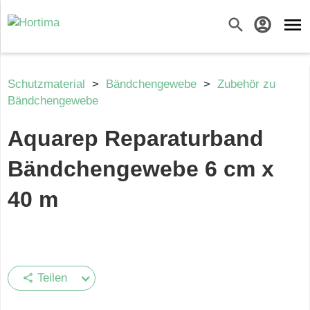
menu
search
account_circle
Schutzmaterial
>
Bändchengewebe
>
Zubehör zu
Bändchengewebe
Aquarep Reparaturband
Bändchengewebe 6 cm x
40 m
Teilen
share