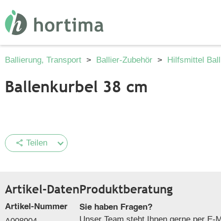
Ballierung, Transport
>
Ballier-Zubehör
>
Hilfsmittel Bal
Ballenkurbel 38 cm
Teilen
share
Artikel-Daten
Produktberatung
Artikel-Nummer
Sie haben Fragen?
Unser Team steht Ihnen gerne per E-Ma