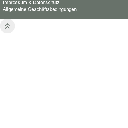
Impressum & Datenschutz
Allgemeine Geschäftsbedingungen
keyboard_double_arrow_up