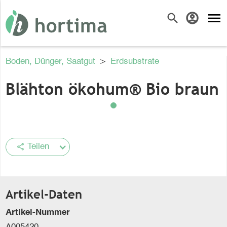
menu
search
account_circle
Boden, Dünger, Saatgut
>
Erdsubstrate
Blähton ökohum® Bio braun
share
Teilen
Artikel-Daten
Artikel-Nummer