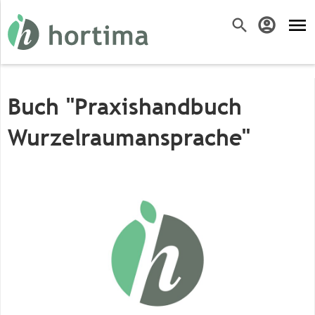
menu
search
account_circle
Buch "Praxishandbuch
Wurzelraumansprache"