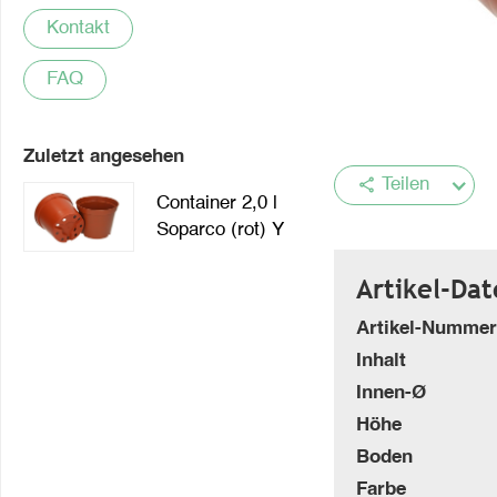
Kontakt
FAQ
Zuletzt angesehen
share
Teilen
Container 2,0 l
Soparco (rot) Y
Artikel-Da
Artikel-Nummer
Inhalt
Innen-Ø
Höhe
Boden
Farbe