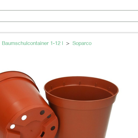
>
Baumschulcontainer 1-12 l
>
Soparco