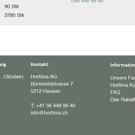
056 448 99 40
90 Stk
3780 Stk
ung
Kontakt
Informatio
. Oktober)
Hortima AG
Unsere Fac
Büntefeldstrasse 7
Hortima Ka
5212 Hausen
FAQ
Das Rabat
T:
+41 56 448 99 40
info@hortima.ch