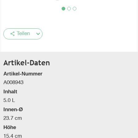
share
Teilen
Artikel-Daten
Artikel-Nummer
A008943
Inhalt
5.0 L
Innen-Ø
23.7 cm
Höhe
15.4 cm