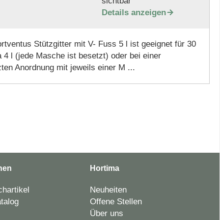
sichtbar
Details anzeigen

tventus Stützgitter mit V- Fuss 5 l ist geeignet für 30
 4 l (jede Masche ist besetzt) oder bei einer
ten Anordnung mit jeweils einer M ...
nen
Hortima
hartikel
Neuheiten
talog
Offene Stellen
Über uns