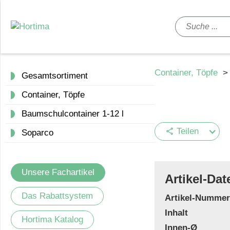
Container, Töpfe
Gesamtsortiment
Container, Töpfe
Baumschulcontainer 1-12 l
Teilen
share
Soparco
Unsere Fachartikel
Artikel-Dat
Das Rabattsystem
Artikel-Nummer
Inhalt
Hortima Katalog
Innen-Ø