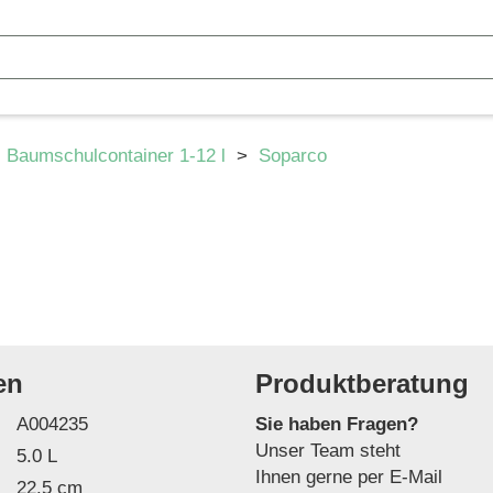
>
Baumschulcontainer 1-12 l
>
Soparco
en
Produktberatung
A004235
Sie haben Fragen?
Unser Team steht
5.0 L
Ihnen gerne per E-Mail
22.5 cm