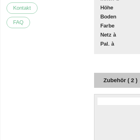
Höhe
Kontakt
Boden
FAQ
Farbe
Netz à
Pal. à
Zubehör ( 2 )