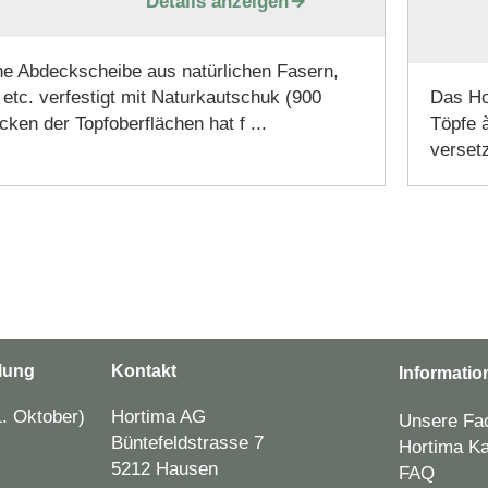
Details anzeigen

he Abdeckscheibe aus natürlichen Fasern,
 etc. verfestigt mit Naturkautschuk (900
Das Hor
ken der Topfoberflächen hat f ...
Töpfe à
versetz
lung
Kontakt
Informatio
. Oktober)
Hortima AG
Unsere Fac
Büntefeldstrasse 7
Hortima Ka
5212 Hausen
FAQ