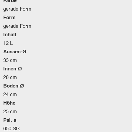
Farbe
gerade Form
Form
gerade Form
Inhalt
12 L
Aussen-Ø
33 cm
Innen-Ø
28 cm
Boden-Ø
24 cm
Höhe
25 cm
Pal. à
650 Stk