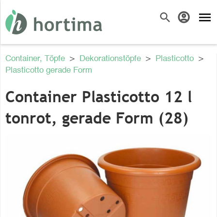
menu
search
account_circle
Container, Töpfe
>
Dekorationstöpfe
>
Plasticotto
>
Plasticotto gerade Form
Container Plasticotto 12 l
tonrot, gerade Form (28)