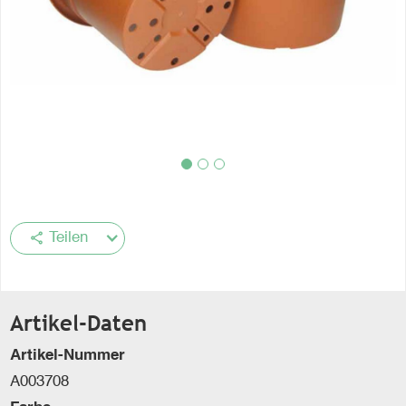
share
Teilen
Artikel-Daten
Artikel-Nummer
A003708