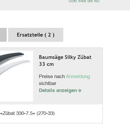
056 448 99 40
Ersatzteile ( 2 )
Baumsäge Silky Zübat
33 cm
Preise nach
Anmeldung
sichtbar
Details anzeigen

«Zübat 330-7.5» (270-33)