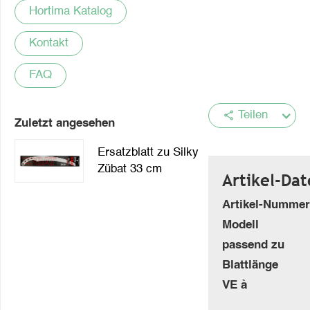
Hortima Katalog
Kontakt
FAQ
share
Teilen
Zuletzt angesehen
Ersatzblatt zu Silky
Zübat 33 cm
Artikel-Da
Artikel-Nummer
Modell
passend zu
Blattlänge
VE à