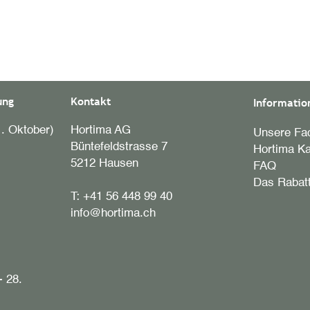
ung
Kontakt
Informatio
. Oktober)
Hortima AG
Unsere Fac
Büntefeldstrasse 7
Hortima Ka
5212 Hausen
FAQ
Das Rabat
T:
+41 56 448 99 40
info@hortima.ch
- 28.