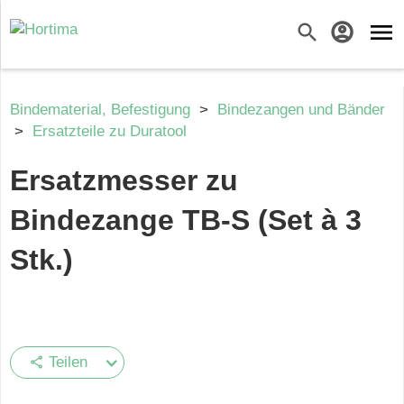
menu
search
account_circle
Bindematerial, Befestigung
>
Bindezangen und Bänder
>
Ersatzteile zu Duratool
Ersatzmesser zu
Bindezange TB-S (Set à 3
Stk.)
Teilen
share