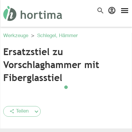
menu
search
account_circle
Werkzeuge
>
Schlegel, Hämmer
Ersatzstiel zu
Vorschlaghammer mit
Fiberglasstiel
share
Teilen