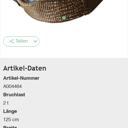
share
Teilen
Artikel-Daten
Artikel-Nummer
A004464
Bruchlast
2 t
Länge
125 cm