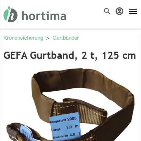
menu
search
account_circle
Kronensicherung
>
Gurtbänder
GEFA Gurtband, 2 t, 125 cm