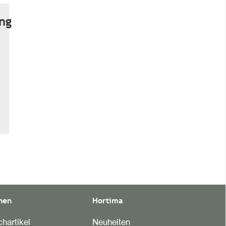
ng
nen
Hortima
hartikel
Neuheiten