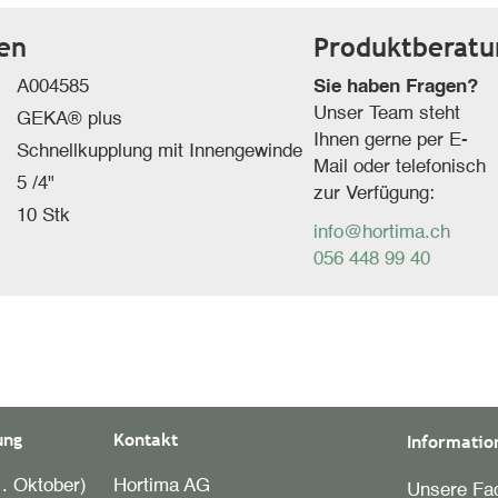
ten
Produktberatu
A004585
Sie haben Fragen?
Unser Team steht
GEKA® plus
Ihnen gerne per E-
Schnellkupplung mit Innengewinde
Mail oder telefonisch
5 /4"
zur Verfügung:
10 Stk
info@hortima.ch
056 448 99 40
ung
Kontakt
Informatio
. Oktober)
Hortima AG
Unsere Fac