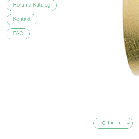
Hortima Katalog
Kontakt
FAQ
share
Teilen