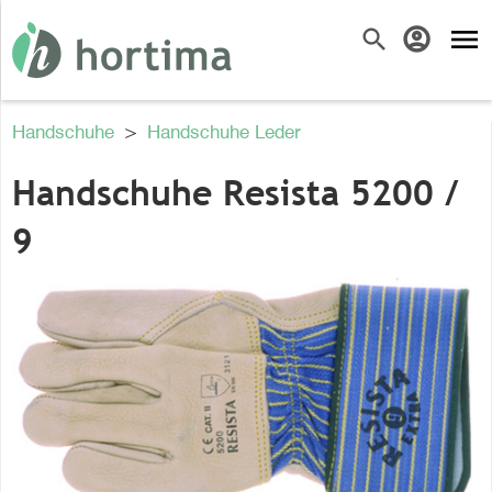
menu
search
account_circle
Handschuhe
>
Handschuhe Leder
Handschuhe Resista 5200 /
9