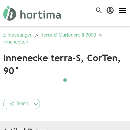
menu
search
account_circle
Einfassungen
>
Terra-S Gartenprofil 3000
>
Innenecken
Innenecke terra-S, CorTen,
90°
share
Teilen