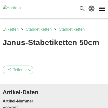
menu
search
account_circle
Etiketten
>
Standetiketten
>
Standetiketten
Janus-Stabetiketten 50cm
Teilen
share
Artikel-Daten
Artikel-Nummer