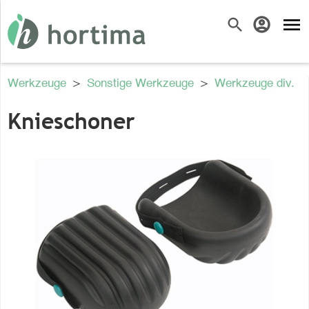
menu
search
account_circle
Werkzeuge
>
Sonstige Werkzeuge
>
Werkzeuge div.
Knieschoner