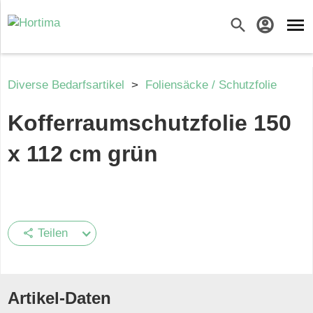
menu
search
account_circle
Diverse Bedarfsartikel
>
Foliensäcke / Schutzfolie
Kofferraumschutzfolie 150
x 112 cm grün
Teilen
share
Artikel-Daten