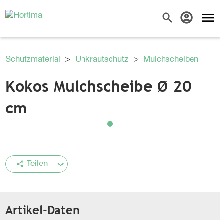
menu
search
account_circle
Schutzmaterial
>
Unkrautschutz
>
Mulchscheiben
Kokos Mulchscheibe Ø 20
cm
share
Teilen
Artikel-Daten