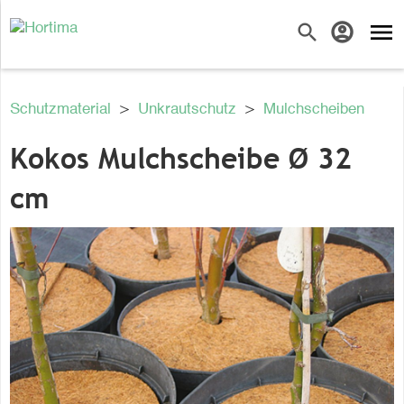
menu
search
account_circle
Schutzmaterial
>
Unkrautschutz
>
Mulchscheiben
Kokos Mulchscheibe Ø 32
cm