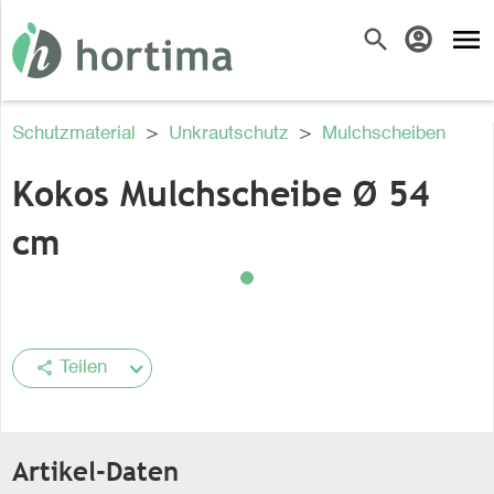
menu
search
account_circle
Schutzmaterial
>
Unkrautschutz
>
Mulchscheiben
Kokos Mulchscheibe Ø 54
cm
share
Teilen
Artikel-Daten