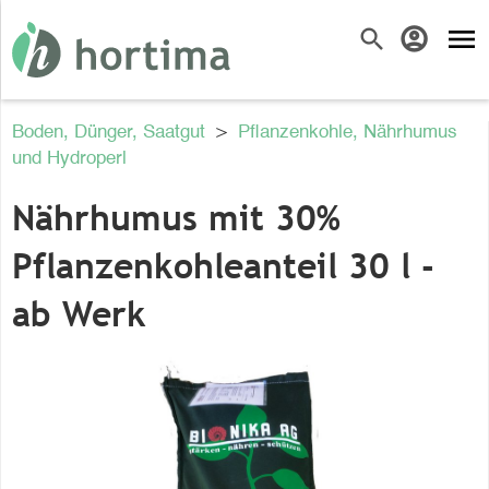
menu
search
account_circle
Boden, Dünger, Saatgut
>
Pflanzenkohle, Nährhumus
und Hydroperl
Nährhumus mit 30%
Pflanzenkohleanteil 30 l -
ab Werk