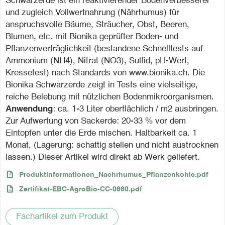
Schwarzerde ist ein reaktivierender Bodenverbesserer
und zugleich Vollwertnahrung (Nährhumus) für
anspruchsvolle Bäume, Sträucher, Obst, Beeren,
Blumen, etc. mit Bionika geprüfter Boden- und
Pflanzenverträglichkeit (bestandene Schnelltests auf
Ammonium (NH4), Nitrat (NO3), Sulfid, pH-Wert,
Kressetest) nach Standards von www.bionika.ch. Die
Bionika Schwarzerde zeigt in Tests eine vielseitige,
reiche Belebung mit nützlichen Bodenmikroorganismen.
Anwendung
: ca. 1-3 Liter oberflächlich / m2 ausbringen.
Zur Aufwertung von Sackerde: 20-33 % vor dem
Eintopfen unter die Erde mischen. Haltbarkeit ca. 1
Monat, (Lagerung: schattig stellen und nicht austrocknen
lassen.) Dieser Artikel wird direkt ab Werk geliefert.
description
Produktinformationen_Naehrhumus_Pflanzenkohle.pdf
description
Zertifikat-EBC-AgroBio-CC-0660.pdf
Fachartikel zum Produkt