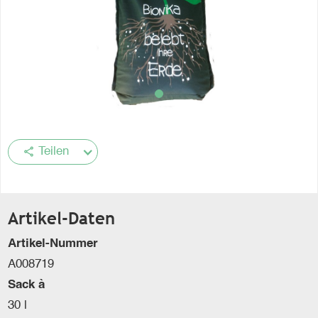
share
Teilen
Artikel-Daten
Artikel-Nummer
A008719
Sack à
30 l