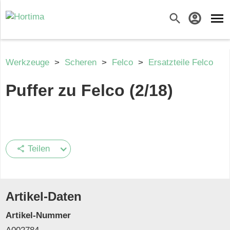
menu
search
account_circle
Werkzeuge
>
Scheren
>
Felco
>
Ersatzteile Felco
Puffer zu Felco (2/18)
Teilen
share
Artikel-Daten
Artikel-Nummer