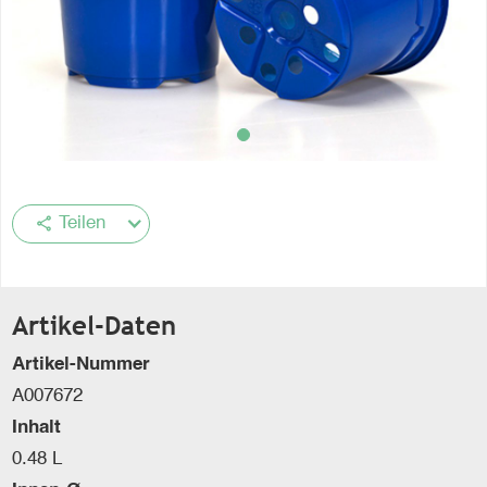
share
Teilen
Artikel-Daten
Artikel-Nummer
A007672
Inhalt
0.48 L