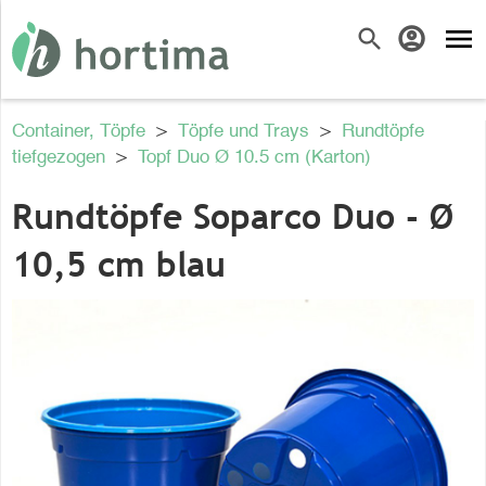
menu
search
account_circle
Container, Töpfe
>
Töpfe und Trays
>
Rundtöpfe
tiefgezogen
>
Topf Duo Ø 10.5 cm (Karton)
Rundtöpfe Soparco Duo - Ø
10,5 cm blau