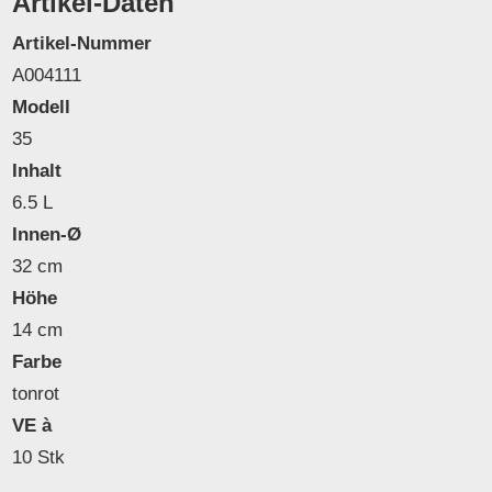
Artikel-Daten
Artikel-Nummer
A004111
Modell
35
Inhalt
6.5 L
Innen-Ø
32 cm
Höhe
14 cm
Farbe
tonrot
VE à
10 Stk