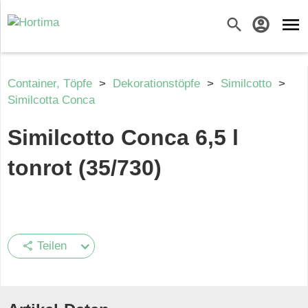
menu
search
account_circle
Container, Töpfe
>
Dekorationstöpfe
>
Similcotto
>
Similcotta Conca
Similcotto Conca 6,5 l
tonrot (35/730)
Teilen
share