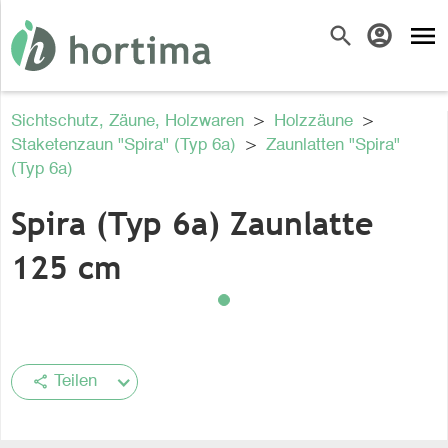
menu
search
account_circle
Sichtschutz, Zäune, Holzwaren
>
Holzzäune
>
Staketenzaun "Spira" (Typ 6a)
>
Zaunlatten "Spira"
(Typ 6a)
Spira (Typ 6a) Zaunlatte
125 cm
share
Teilen