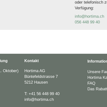
oder telefonisch z
Verfügung:
info@hortima.ch
056 448 99 40
lung
Kontakt
Informatio
. Oktober)
Hortima AG
Unsere Fac
Büntefeldstrasse 7
Hortima Ka
5212 Hausen
FAQ
Das Rabat
T:
+41 56 448 99 40
info@hortima.ch