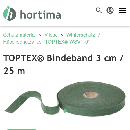
menu
search
account_circle
Schutzmaterial
>
Vliese
>
Winterschutz- /
Rübenschutzvlies (TOPTEX® WSV110)
TOPTEX® Bindeband 3 cm /
25 m