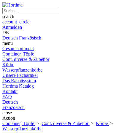
search
account_circle
Anmelden
DE
Deutsch
Französisch
menu
Gesamtsortiment
Container, Töpfe
Cont. diverse & Zubehör
Körbe
Wasserpflanzenkörbe
Unsere Fachartikel
Das Rabattsystem
Hortima Katalog
Kontakt
FAQ
Deutsch
Französisch
close
Action
Container, Töpfe
>
Cont. diverse & Zubehör
>
Körbe
>
Wasserpflanzenkörbe