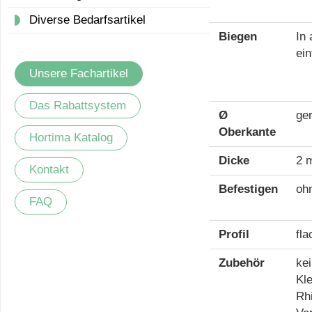
Diverse Bedarfsartikel
Biegen
In 
ein
Unsere Fachartikel
Das Rabattsystem
Ø
ge
Oberkante
Hortima Katalog
Dicke
2 
Kontakt
Befestigen
oh
FAQ
Profil
fla
Zubehör
kei
Kl
Rh