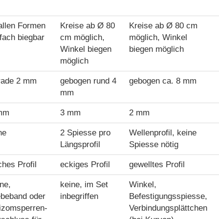
allen Formen
Kreise ab Ø 80
Kreise ab Ø 80 cm
fach biegbar
cm möglich,
möglich, Winkel
Winkel biegen
biegen möglich
möglich
rade 2 mm
gebogen rund 4
gebogen ca. 8 mm
mm
mm
3 mm
2 mm
ne
2 Spiesse pro
Wellenprofil, keine
Längsprofil
Spiesse nötig
ches Profil
eckiges Profil
gewelltes Profil
ne,
keine, im Set
Winkel,
ebeband oder
inbegriffen
Befestigungsspiesse,
izomsperren-
Verbindungsplättchen