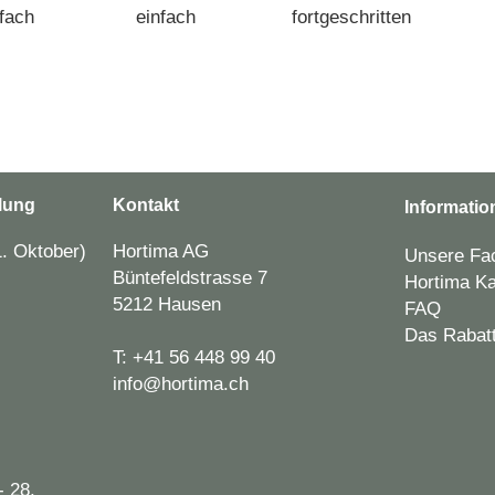
fach
einfach
fortgeschritten
lung
Kontakt
Informatio
. Oktober)
Hortima AG
Unsere Fac
Büntefeldstrasse 7
Hortima Ka
5212 Hausen
FAQ
Das Rabat
T:
+41 56 448 99 40
info@hortima.ch
- 28.