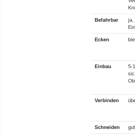
Ver
Kr
Befahrbar
ja,
Ein
Ecken
bi
Einbau
5-
sic
Ob
Verbinden
üb
Schneiden
gu