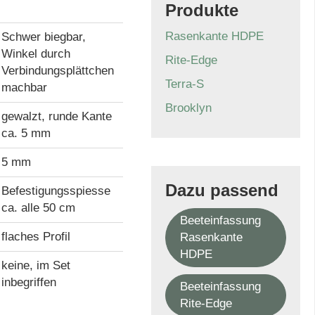
Produkte
Rasenkante HDPE
Schwer biegbar,
Winkel durch
Rite-Edge
Verbindungsplättchen
Terra-S
machbar
Brooklyn
gewalzt, runde Kante
ca. 5 mm
5 mm
Dazu passend
Befestigungsspiesse
ca. alle 50 cm
Beeteinfassung
flaches Profil
Rasenkante
HDPE
keine, im Set
inbegriffen
Beeteinfassung
Rite-Edge