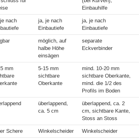
schluss für
(bei Kurven),
eise
Einbauhilfe
 je nach
ja, je nach
ja, je nach
bautiefe
Einbautiefe
Einbautiefe
egbar
möglich, auf
separate
halbe Höhe
Eckverbinder
einsägen
15 mm
5-15 mm
mind. 10-20 mm
htbare
sichtbare
sichtbare Oberkante,
erkante
Oberkante
mind. die 1/2 des
Profils im Boden
erlappend
überlappend,
überlappend, ca. 2
ca. 5 cm
cm, sichtbare Kante,
Stoss an Stoss
ter Schere
Winkelscheider
Winkelscheider