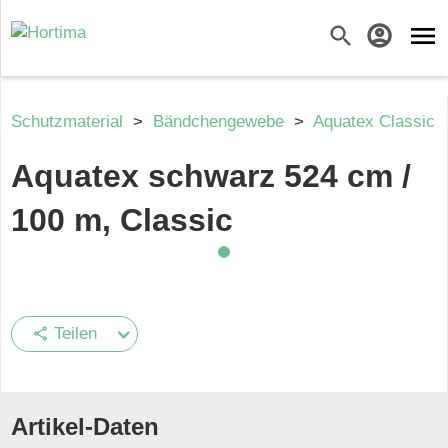
menu
search
account_circle
Schutzmaterial
>
Bändchengewebe
>
Aquatex Classic
Aquatex schwarz 524 cm /
100 m, Classic
Teilen
share
Artikel-Daten