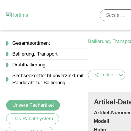
Ballierung, Transpo
Gesamtsortiment
Ballierung, Transport
Drahtballierung
Teilen
share
Sechseckgeflecht unverzinkt mit
Randdraht für Ballierung
Artikel-Dat
Unsere Fachartikel
Artikel-Nummer
Das Rabattsystem
Modell
Höhe