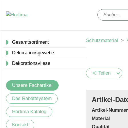
Schutzmaterial
>
Gesamtsortiment
Dekorationsgewebe
Dekorationsvliese
Teilen
share
Unsere Fachartikel
Das Rabattsystem
Artikel-Dat
Artikel-Nummer
Hortima Katalog
Material
Kontakt
Qualität