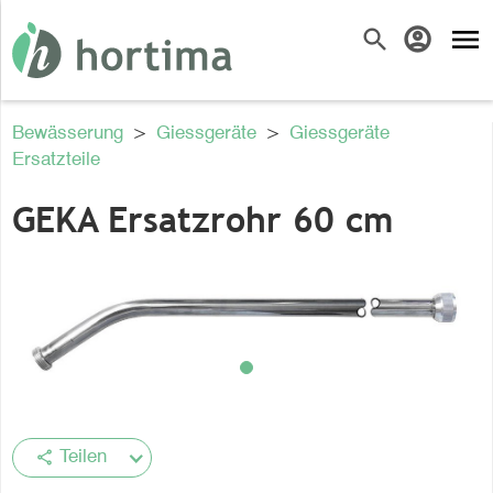
menu
search
account_circle
Bewässerung
>
Giessgeräte
>
Giessgeräte
Ersatzteile
GEKA Ersatzrohr 60 cm
share
Teilen