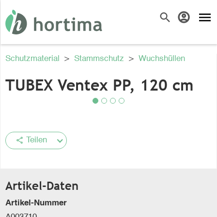
menu
search
account_circle
Schutzmaterial
>
Stammschutz
>
Wuchshüllen
TUBEX Ventex PP, 120 cm
share
Teilen
Artikel-Daten
Artikel-Nummer