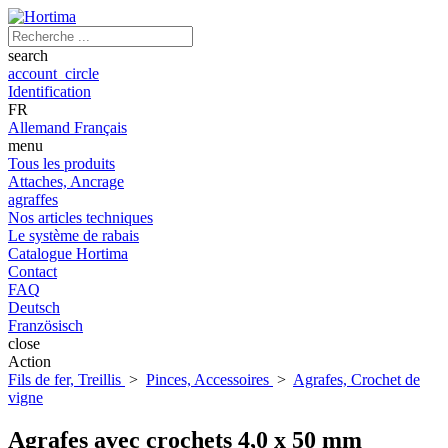
search
account_circle
Identification
FR
Allemand
Français
menu
Tous les produits
Attaches, Ancrage
agraffes
Nos articles techniques
Le système de rabais
Catalogue Hortima
Contact
FAQ
Deutsch
Französisch
close
Action
Fils de fer, Treillis
>
Pinces, Accessoires
>
Agrafes, Crochet de
vigne
Agrafes avec crochets 4,0 x 50 mm