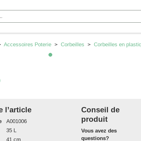
>
Accessoires Poterie
>
Corbeilles
>
Corbeilles en plasti
l’article
Conseil de
produit
e
A001006
35 L
Vous avez des
questions?
41 cm