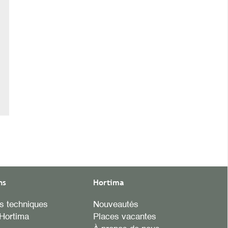
ns
Hortima
es techniques
Nouveautés
Hortima
Places vacantes