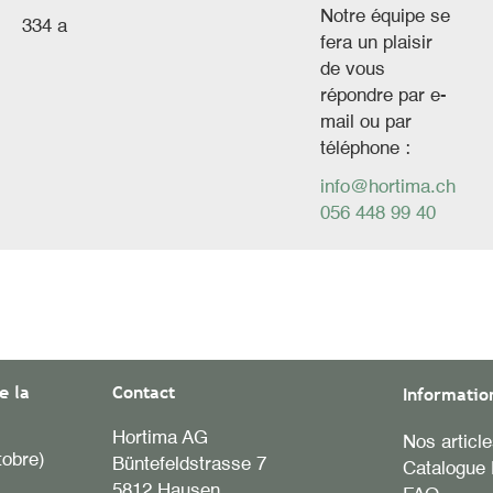
Notre équipe se
334 a
fera un plaisir
de vous
répondre par e-
mail ou par
téléphone :
info@hortima.ch
056 448 99 40
e la
Contact
Informatio
Hortima AG
Nos articl
tobre)
Büntefeldstrasse 7
Catalogue 
5812 Hausen