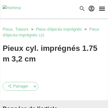
menu
search
account_circle
Pieux, Tuteurs
>
Pieux d'épicéa imprégnés
>
Pieux
d'épicéa imprégnés cyl.
Pieux cyl. imprégnés 1.75
m 3,2 cm
Partager
share